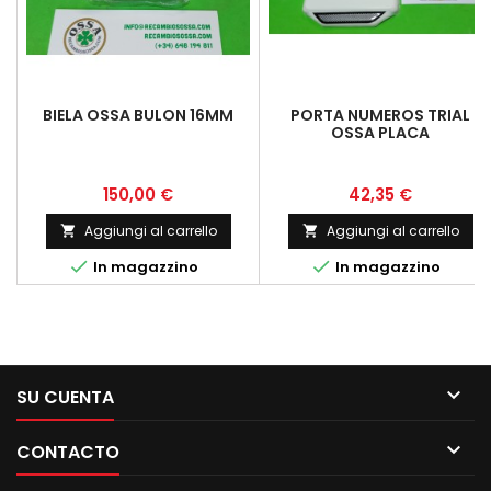
BIELA OSSA BULON 16MM
PORTA NUMEROS TRIAL
OSSA PLACA
PORTANUMEROS FRONTAL
OSSA PORTANUMEROS
Prezzo
Prezzo
150,00 €
42,35 €
Aggiungi al carrello
Aggiungi al carrello




In magazzino
In magazzino

SU CUENTA

CONTACTO