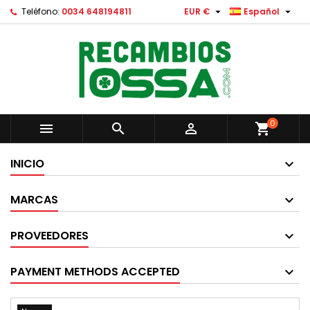


Teléfono:
0034 648194811
EUR €
Español
0



shopping_cart
INICIO
MARCAS
PROVEEDORES
PAYMENT METHODS ACCEPTED