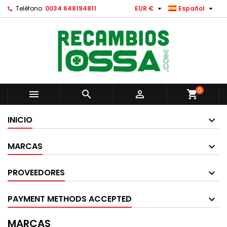


Teléfono:
0034 648194811
EUR €
Español
0



shopping_cart
INICIO
MARCAS
PROVEEDORES
PAYMENT METHODS ACCEPTED
MARCAS