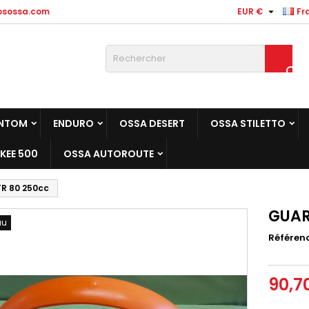

osossa.com
EUR €
Fr

NTOM
ENDURO
OSSA DESERT
OSSA STILETTO
KEE 500
OSSA AUTOROUTE
R 80 250cc
GUAR
au
Référen
90,7