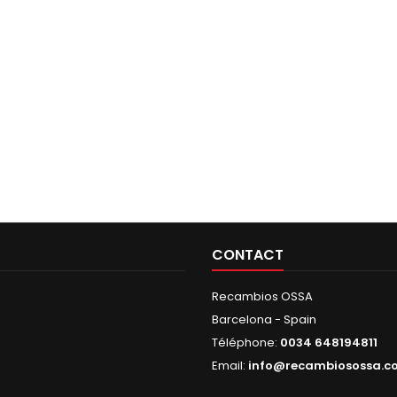
CONTACT
Recambios OSSA
Barcelona - Spain
Téléphone:
0034 648194811
Email:
info@recambiosossa.c