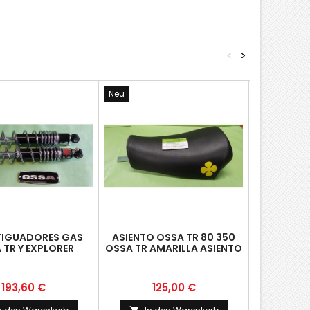
<
>
Neu
Neu
IGUADORES GAS
ASIENTO OSSA TR 80 350
TAPO
 TR Y EXPLORER
OSSA TR AMARILLA ASIENTO
60MM BETOR
NUEVO
Preis
Preis
P
193,60 €
125,00 €
4