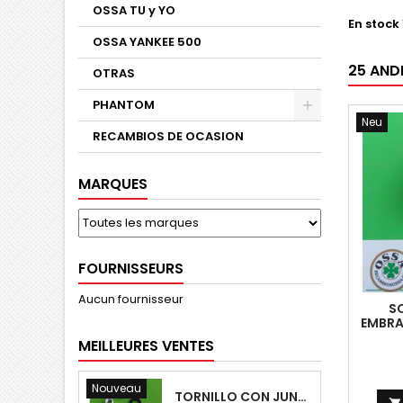
OSSA TU y YO
En stock
OSSA YANKEE 500
25 ANDE
OTRAS
PHANTOM
Neu
RECAMBIOS DE OCASION
MARQUES
FOURNISSEURS
Aucun fournisseur
S
EMBRA
MEILLEURES VENTES
Nouveau
TORNILLO CON JUNTA OSSA GUARDABARROS Y TAPAS