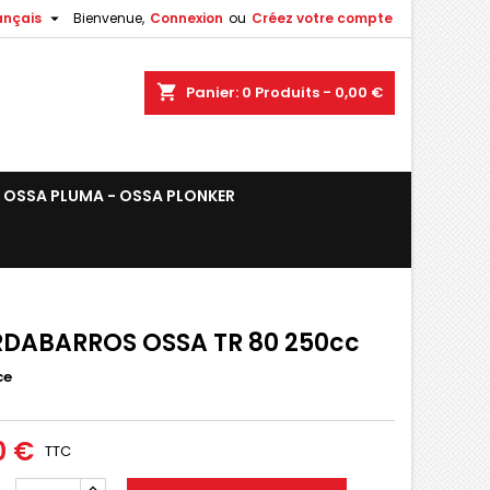

ançais
Bienvenue,
Connexion
ou
Créez votre compte
shopping_cart
Panier:
0
Produits - 0,00 €
OSSA PLUMA - OSSA PLONKER
DABARROS OSSA TR 80 250cc
ce
0 €
TTC