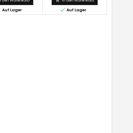
n den Warenkorb
In den Warenkorb
In 





Auf Lager
Auf Lager
A