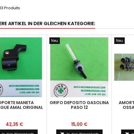
13 Produits
RE ARTIKEL IN DER GLEICHEN KATEGORIE:
Neu
Neu
OPORTE MANETA
GRIFO DEPOSITO GASOLINA
AMORT
GUE AMAL ORIGINAL
PASO 12
OSSA
OSSA TODAS
3
Preis
Preis
42,35 €
15,00 €