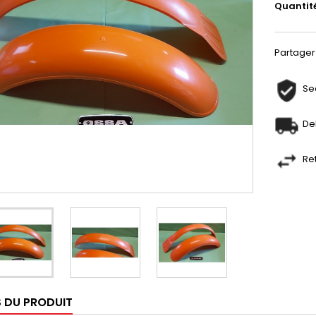
Quantit
Partager
Se
De
Re
S DU PRODUIT