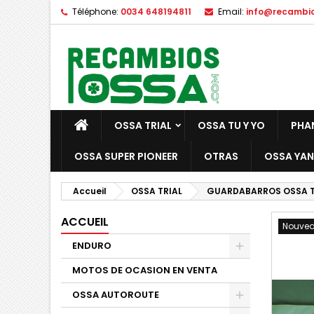
Téléphone:
0034 648194811
Email:
info@recambi
OSSA TRIAL
OSSA TU Y YO
PHA
OSSA SUPER PIONEER
OTRAS
OSSA YAN
Accueil
OSSA TRIAL
GUARDABARROS OSSA T
ACCUEIL
Nouve
ENDURO
MOTOS DE OCASION EN VENTA
OSSA AUTOROUTE