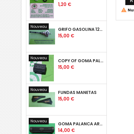

Prix
1,20 €

Nur
Nouveau
GRIFO GASOLINA 12MM
Prix
15,00 €
Nouveau
COPY OF GOMA PALANCA CAMBIO DE MARCHAS GOMA PEDAL CAMBIO MARCHAS
Prix
15,00 €
Nouveau
FUNDAS MANETAS
Prix
15,00 €
Nouveau
GOMA PALANCA ARRANQUE OSSA RUBBER KICK START PEDAL
Prix
14,00 €