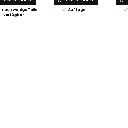
In den Warenkorb
In den Warenkorb
I



 noch wenige Teile
Auf Lager
verfügbar