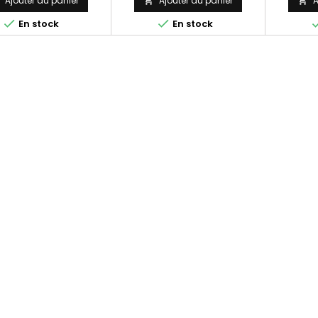
Ajouter au panier
Ajouter au panier
A




En stock
En stock