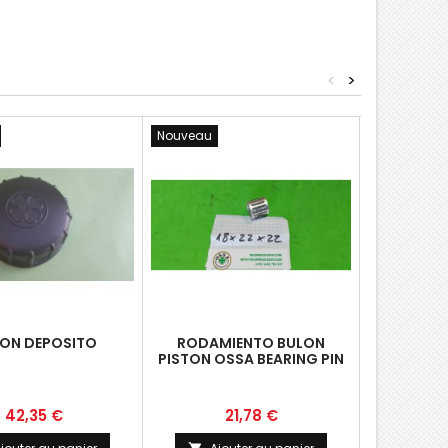
<
>
Nouveau
Nouveau
ON DEPOSITO
RODAMIENTO BULON
ADHESIVO
PISTON OSSA BEARING PIN
(2) AKRO
Prix
Prix
P
42,35 €
21,78 €