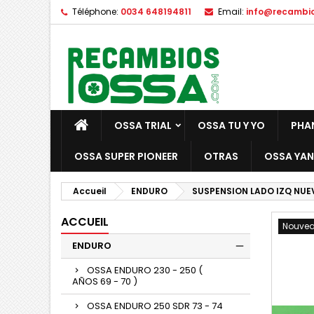
Téléphone:
0034 648194811
Email:
info@recambi
OSSA TRIAL
OSSA TU Y YO
PHA
OSSA SUPER PIONEER
OTRAS
OSSA YAN
Accueil
ENDURO
SUSPENSION LADO IZQ NUEV
ACCUEIL
Nouve
ENDURO
OSSA ENDURO 230 - 250 (
AÑOS 69 - 70 )
OSSA ENDURO 250 SDR 73 - 74