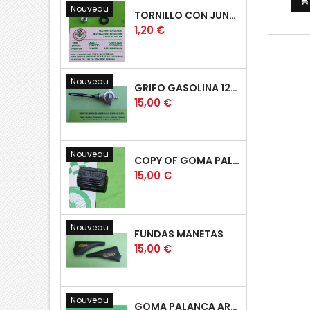

Nouveau
TORNILLO CON JUNTA OSSA GUARDABARROS Y TAPAS
Prix
1,20 €
Nouveau
GRIFO GASOLINA 12MM
Prix
15,00 €
Nouveau
COPY OF GOMA PALANCA CAMBIO DE MARCHAS GOMA PEDAL CAMBIO MARCHAS
Prix
15,00 €
Nouveau
FUNDAS MANETAS
Prix
15,00 €
Nouveau
GOMA PALANCA ARRANQUE OSSA RUBBER KICK START PEDAL