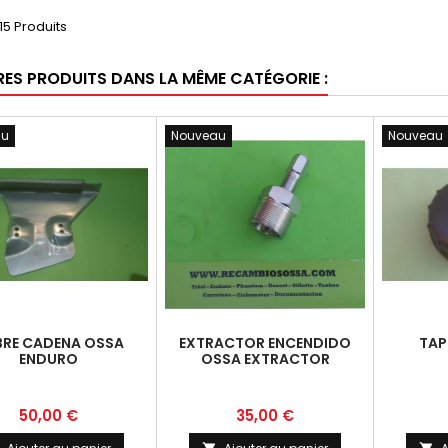
15 Produits
RES PRODUITS DANS LA MÊME CATÉGORIE :
au
Nouveau
Nouveau
RE CADENA OSSA
EXTRACTOR ENCENDIDO
TAP
ENDURO
OSSA EXTRACTOR
ENCENDIDO TODAS
Prix
Prix
50,00 €
35,00 €