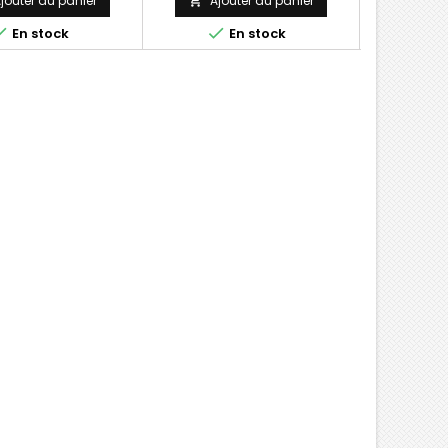
jouter au panier
Ajouter au panier
Ajo





En stock
En stock