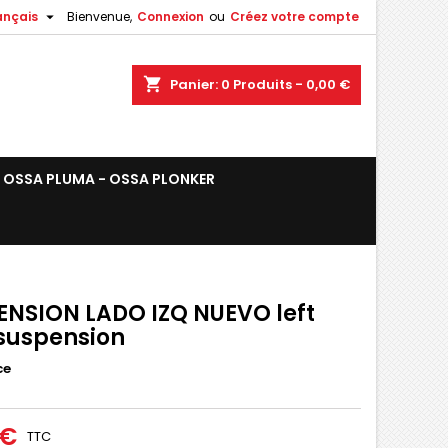

ançais
Bienvenue,
Connexion
ou
Créez votre compte
shopping_cart
Panier:
0
Produits - 0,00 €
OSSA PLUMA - OSSA PLONKER
ENSION LADO IZQ NUEVO left
 suspension
ce
 €
TTC