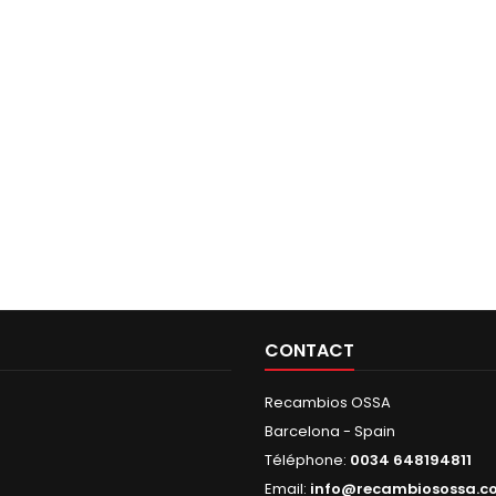
CONTACT
Recambios OSSA
Barcelona - Spain
Téléphone:
0034 648194811
Email:
info@recambiosossa.c