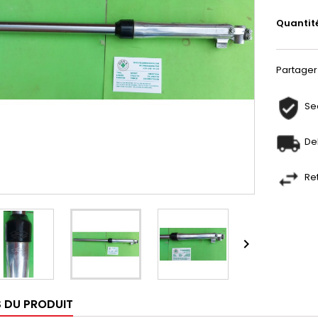
Quantit
Partager
Se
De
Re

S DU PRODUIT