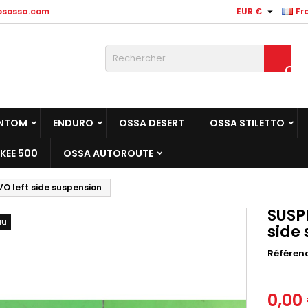

osossa.com
EUR €
Fr

NTOM
ENDURO
OSSA DESERT
OSSA STILETTO
KEE 500
OSSA AUTOROUTE
O left side suspension
SUSP
au
side
Référen
0,00