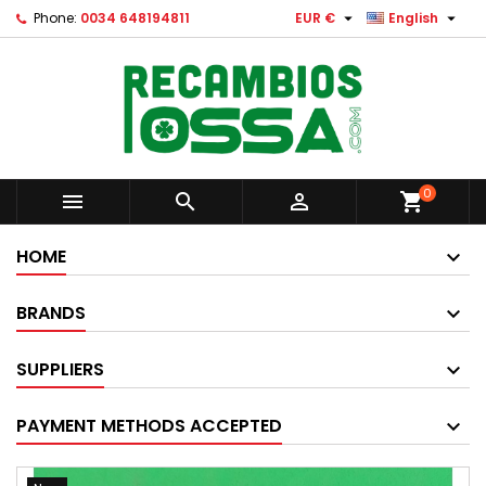


Phone:
0034 648194811
EUR €
English
0



shopping_cart
HOME
BRANDS
SUPPLIERS
PAYMENT METHODS ACCEPTED