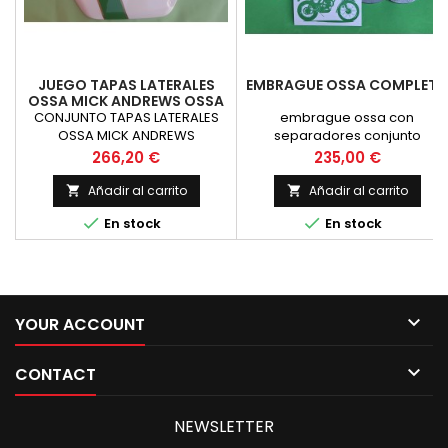
JUEGO TAPAS LATERALES
EMBRAGUE OSSA COMPLET
OSSA MICK ANDREWS OSSA
MAR
CONJUNTO TAPAS LATERALES
embrague ossa con
OSSA MICK ANDREWS
separadores conjunto
completo. Combina este
Precio
Precio
266,20 €
235,00 €
articulo con los muelles
especiales
Añadir al carrito
Añadir al carrito




En stock
En stock

YOUR ACCOUNT

CONTACT
NEWSLETTER