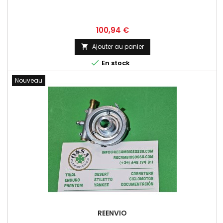
Prix
100,94 €
Ajouter au panier


En stock
Nouveau
REENVIO