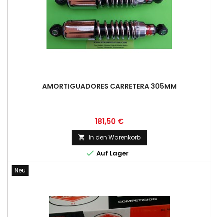
AMORTIGUADORES CARRETERA 305MM
Preis
181,50 €
In den Warenkorb


Auf Lager
Neu