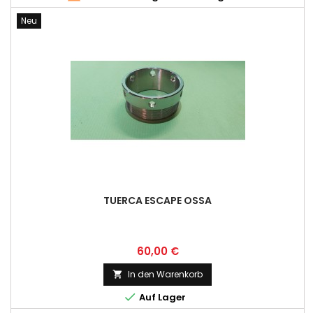
Neu
TUERCA ESCAPE OSSA
Preis
60,00 €
In den Warenkorb


Auf Lager