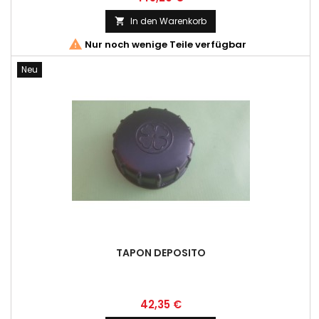
In den Warenkorb


Nur noch wenige Teile verfügbar
Neu
TAPON DEPOSITO
Preis
42,35 €