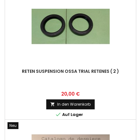
RETEN SUSPENSION OSSA TRIAL RETENES ( 2 )
Preis
20,00 €
In den Warenkorb


Auf Lager
Neu