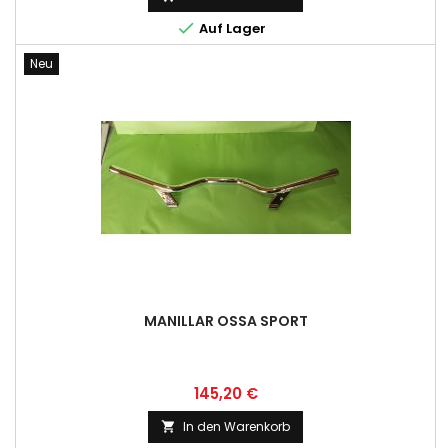

Auf Lager
Neu
MANILLAR OSSA SPORT
Preis
145,20 €
In den Warenkorb
