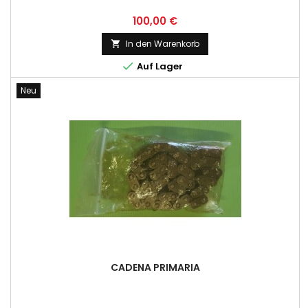
Preis
100,00 €
In den Warenkorb


Auf Lager
Neu
CADENA PRIMARIA