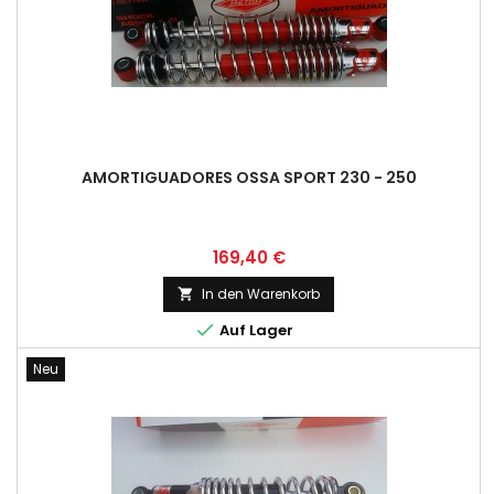
AMORTIGUADORES OSSA SPORT 230 - 250
Preis
169,40 €
In den Warenkorb


Auf Lager
Neu