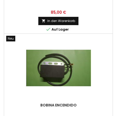
Preis
85,00 €
In den Warenkorb


Auf Lager
Neu
BOBINA ENCENDIDO