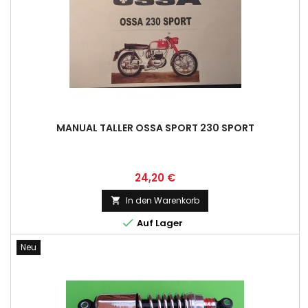
MANUAL TALLER OSSA SPORT 230 SPORT
Preis
24,20 €
In den Warenkorb


Auf Lager
Neu