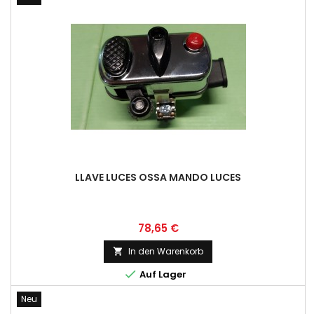
LLAVE LUCES OSSA MANDO LUCES
Preis
78,65 €
In den Warenkorb


Auf Lager
Neu