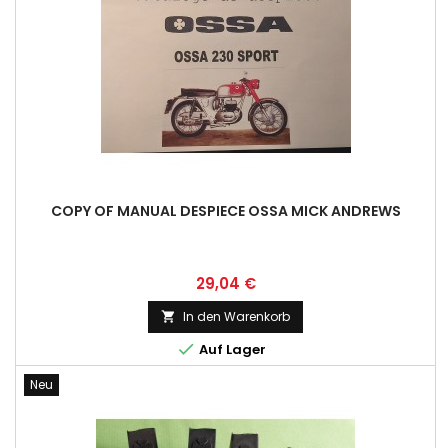
COPY OF MANUAL DESPIECE OSSA MICK ANDREWS
Preis
29,04 €
In den Warenkorb


Auf Lager
Neu