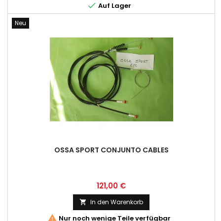

Auf Lager
Neu
OSSA SPORT CONJUNTO CABLES
Preis
121,00 €
In den Warenkorb


Nur noch wenige Teile verfügbar