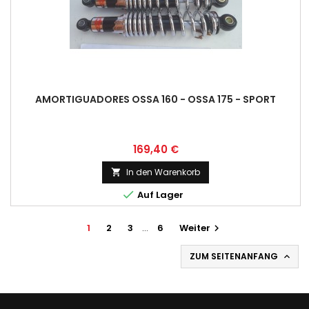
AMORTIGUADORES OSSA 160 - OSSA 175 - SPORT
Preis
169,40 €
In den Warenkorb


Auf Lager
1
2
3
…
6
Weiter

ZUM SEITENANFANG
