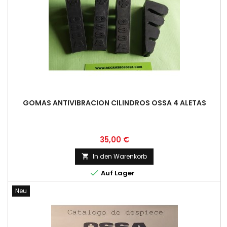
GOMAS ANTIVIBRACION CILINDROS OSSA 4 ALETAS
Preis
35,00 €
In den Warenkorb


Auf Lager
Neu