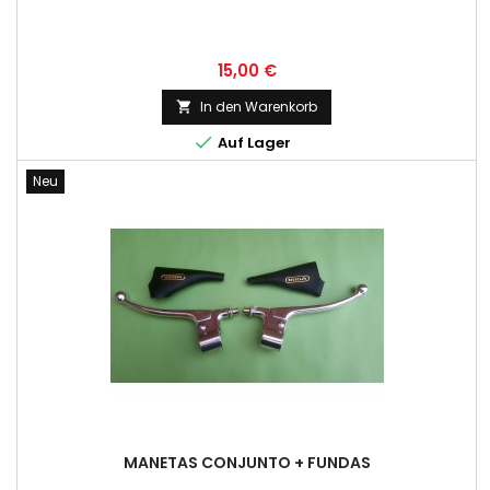
Preis
15,00 €
In den Warenkorb


Auf Lager
Neu
MANETAS CONJUNTO + FUNDAS