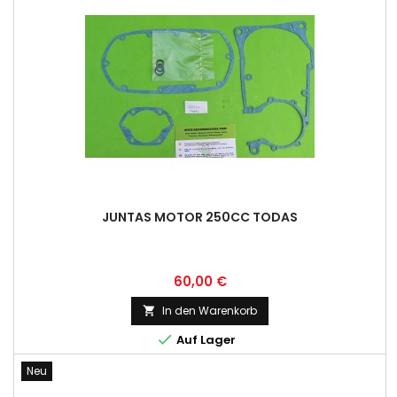
JUNTAS MOTOR 250CC TODAS
Preis
60,00 €
In den Warenkorb


Auf Lager
Neu