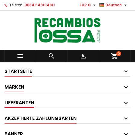


Telefon:
0034 648194811
EUR €
Deutsch
0



shopping_cart
STARTSEITE
MARKEN
LIEFERANTEN
AKZEPTIERTE ZAHLUNGSARTEN
BANNER