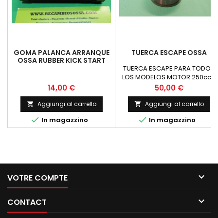
GOMA PALANCA ARRANQUE
TUERCA ESCAPE OSSA
OSSA RUBBER KICK START
PEDAL
TUERCA ESCAPE PARA TODOS
LOS MODELOS MOTOR 250cc Y
350cc
Prezzo
Prezzo
14,00 €
50,00 €
Aggiungi al carrello
Aggiungi al carrello




In magazzino
In magazzino

VOTRE COMPTE

CONTACT