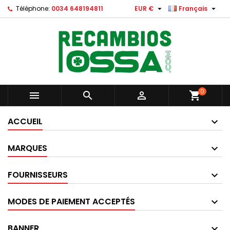


Téléphone:
0034 648194811
EUR €
Français
0



shopping_cart
ACCUEIL
MARQUES
FOURNISSEURS
MODES DE PAIEMENT ACCEPTÉS
BANNER