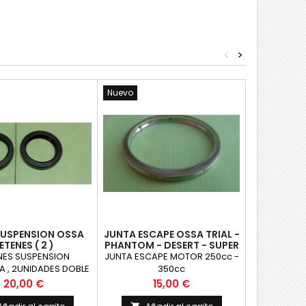
<
>
Nuevo
Nuevo
SUSPENSION OSSA
JUNTA ESCAPE OSSA TRIAL -
SOPORTE 
ETENES ( 2 )
PHANTOM - DESERT - SUPER
OSSA MICK
PIONEER - ENDURO
- 
NES SUSPENSION
JUNTA ESCAPE MOTOR 250cc -
SOPORTE D
A , 2UNIDADES DOBLE
350cc
ARRANQU
ABIO 35x47x7
DENTADO FI
Precio
Precio
P
20,00 €
15,00 €
9