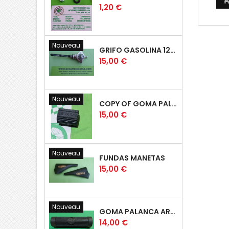
Prix
1,20 €
Nouveau
GRIFO GASOLINA 12MM
Prix
15,00 €
Nouveau
COPY OF GOMA PALANCA CAMBIO DE MARCHAS GOMA PEDAL CAMBIO MARCHAS
Prix
15,00 €
Nouveau
FUNDAS MANETAS
Prix
15,00 €
Nouveau
GOMA PALANCA ARRANQUE OSSA RUBBER KICK START PEDAL
Prix
14,00 €