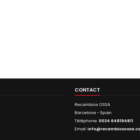
CONTACT
Recambios OSSA
Barcelona - Spain
Téléphone:
0034 648194811
Email:
info@recambiosossa.c