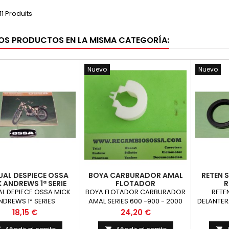
11 Produits
OS PRODUCTOS EN LA MISMA CATEGORÍA:
Nuevo
Nuevo
AL DESPIECE OSSA
BOYA CARBURADOR AMAL
RETEN 
 ANDREWS 1ª SERIE
FLOTADOR
R
L DEPIECE OSSA MICK
BOYA FLOTADOR CARBURADOR
RETE
NDREWS 1ª SERIES
AMAL SERIES 600 -900 - 2000
DELANTER
L
Precio
Precio
18,15 €
24,20 €