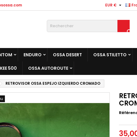

osossa.com
EUR €
Fr

NTOM
ENDURO
OSSA DESERT
OSSA STILETTO
KEE 500
OSSA AUTOROUTE
RETROVISOR OSSA ESPEJO IZQUIERDO CROMADO
RETR
au
CRO
Référen
35,0