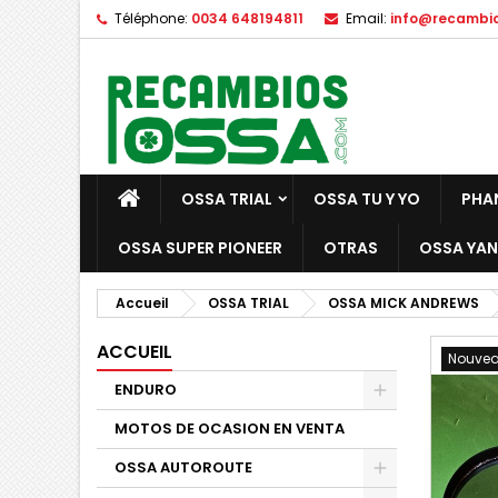
Téléphone:
0034 648194811
Email:
info@recambi
OSSA TRIAL
OSSA TU Y YO
PHA
OSSA SUPER PIONEER
OTRAS
OSSA YAN
Accueil
OSSA TRIAL
OSSA MICK ANDREWS
ACCUEIL
Nouve
ENDURO
MOTOS DE OCASION EN VENTA
OSSA AUTOROUTE