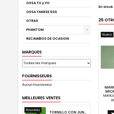
OSSA TU y YO
En stock
OSSA YANKEE 500
25 OTR
OTRAS
PHANTOM
Nuevo
RECAMBIOS DE OCASION
MARQUES
FOURNISSEURS
Aucun fournisseur
MANU
MICK
MANUA
MEILLEURES VENTES
A
Nouveau
TORNILLO CON JUNTA OSSA GUARDABARROS Y TAPAS