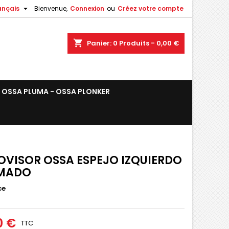

ançais
Bienvenue,
Connexion
ou
Créez votre compte
shopping_cart
Panier:
0
Produits - 0,00 €
OSSA PLUMA - OSSA PLONKER
OVISOR OSSA ESPEJO IZQUIERDO
MADO
ce
0 €
TTC