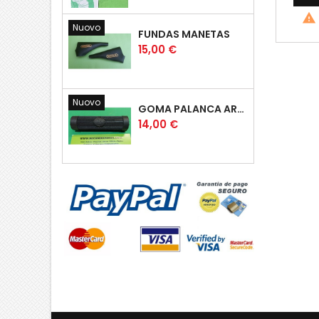

Nuovo
FUNDAS MANETAS
Prezzo
15,00 €
Nuovo
GOMA PALANCA ARRANQUE OSSA RUBBER KICK START PEDAL
Prezzo
14,00 €