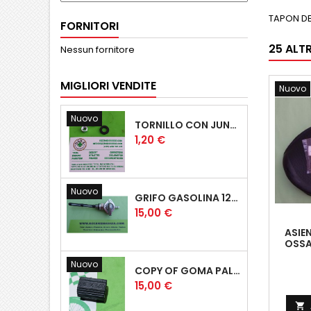
TAPON D
FORNITORI
25 ALT
Nessun fornitore
MIGLIORI VENDITE
Nuovo
Nuovo
TORNILLO CON JUNTA OSSA GUARDABARROS Y TAPAS
Prezzo
1,20 €
Nuovo
GRIFO GASOLINA 12MM
Prezzo
15,00 €
ASIE
OSSA
Nuovo
COPY OF GOMA PALANCA CAMBIO DE MARCHAS GOMA PEDAL CAMBIO MARCHAS
Prezzo
15,00 €
