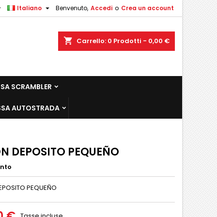


Italiano
Benvenuto,
Accedi
o
Crea un account
shopping_cart
Carrello:
0
Prodotti - 0,00 €
SSA SCRAMBLER
SA AUTOSTRADA
N DEPOSITO PEQUEÑO
ento
EPOSITO PEQUEÑO
0 €
Tasse incluse