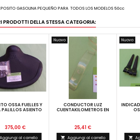
EPOSITO GASOLINA PEQUEÑO PARA TODOS LOS MODELOS 50cc
RI PRODOTTI DELLA STESSA CATEGORIA:
Nuovo
Nuovo
NTO OSSA FUELLES Y
CONDUCTOR LUZ
INDICAD
 PALILLOS ASIENTO
CUENTAKILOMETROS EN
OS
NUEVO
FARO OSSA 125 OSSA 150
Prezzo
Prezzo
375,00 €
25,41 €
Aggiungi al carrello
Aggiungi al carrello
Ag

