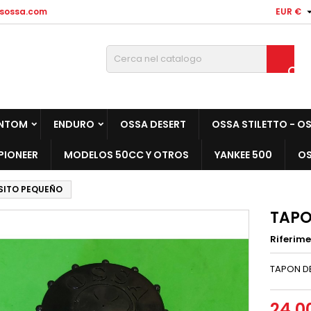
sossa.com
EUR €

NTOM
ENDURO
OSSA DESERT
OSSA STILETTO - O
PIONEER
MODELOS 50CC Y OTROS
YANKEE 500
OS
SITO PEQUEÑO
TAPO
Riferim
TAPON D
24,0