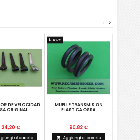
<
>
Nuovo
Nuovo
OR DE VELOCIDAD
MUELLE TRANSMISION
MANDO
SA ORIGINAL
ELASTICA OSSA
INTERRU
OSSA 
Prezzo
Prezzo
P
24,20 €
90,82 €
5
giungi al carrello
Aggiungi al carrello
Aggi

