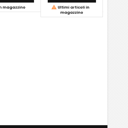


n magazzino
Ultimi articoli in
In
magazzino