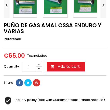


PUÑO DE GAS AMAL OSSA ENDURO Y
VARIAS
Reference
€65.00
Tax included
Add to cart
Quantity

Share
Security policy (edit with Customer reassurance module)