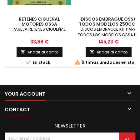
RETENES CIGUEÑAL
DISCOS EMBRAGUE OSSA
MOTORES OSSA
TODOS MODELOS 250CC -
350CC
PAREJA RETENES CIGUEÑAL
DISCOS EMBRAGUE KIT PARA
TODOS LOS MODELOS OSSA DE
5 MARCHAS
Precio
Precio
33,88 €
145,20 €
Añadir al carrito
Añadir al carrito




En stock
Últimas unidades en stock

YOUR ACCOUNT

CONTACT
NEWSLETTER