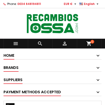


Phone:
0034 648194811
EUR €
English
0



shopping_cart
HOME
BRANDS
SUPPLIERS
PAYMENT METHODS ACCEPTED