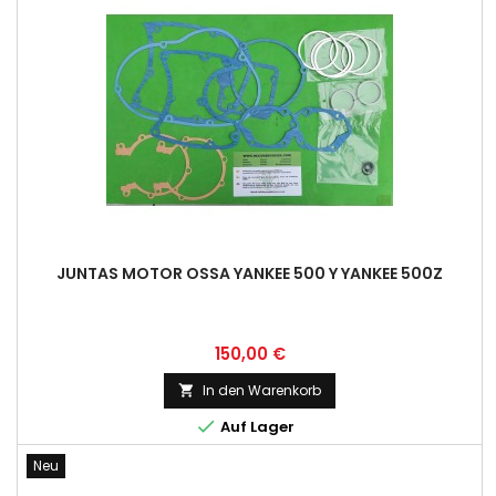
JUNTAS MOTOR OSSA YANKEE 500 Y YANKEE 500Z
Preis
150,00 €
In den Warenkorb


Auf Lager
Neu