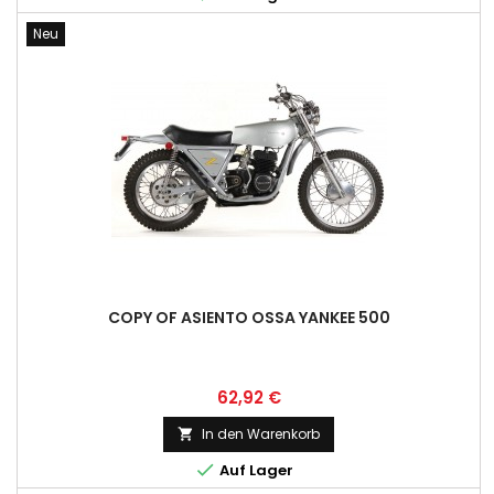
Neu
COPY OF ASIENTO OSSA YANKEE 500
Preis
62,92 €
In den Warenkorb


Auf Lager