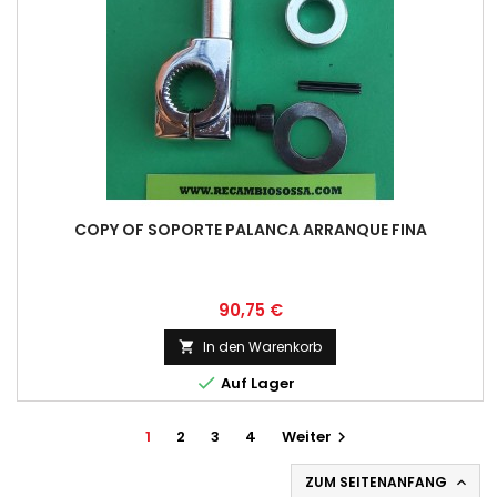
COPY OF SOPORTE PALANCA ARRANQUE FINA
Preis
90,75 €
In den Warenkorb


Auf Lager
1
2
3
4
Weiter

ZUM SEITENANFANG
