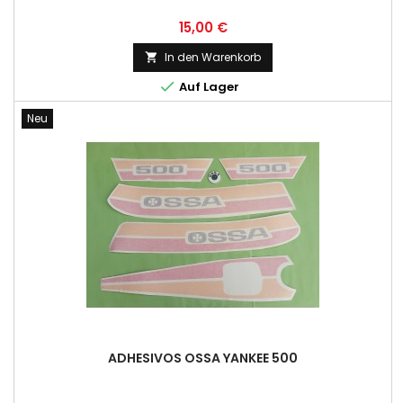
Preis
15,00 €
In den Warenkorb


Auf Lager
Neu
ADHESIVOS OSSA YANKEE 500