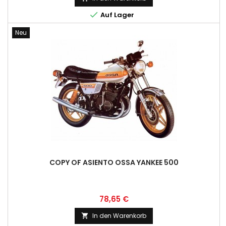

Auf Lager
Neu
COPY OF ASIENTO OSSA YANKEE 500
Preis
78,65 €
In den Warenkorb
