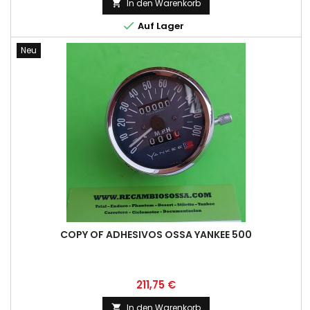
In den Warenkorb


Auf Lager
Neu
COPY OF ADHESIVOS OSSA YANKEE 500
Preis
211,75 €
In den Warenkorb
