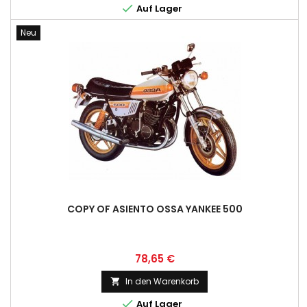

Auf Lager
Neu
COPY OF ASIENTO OSSA YANKEE 500
Preis
78,65 €
In den Warenkorb


Auf Lager