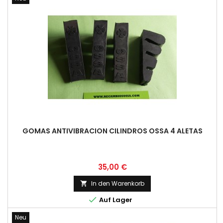
GOMAS ANTIVIBRACION CILINDROS OSSA 4 ALETAS
Preis
35,00 €
In den Warenkorb


Auf Lager
Neu