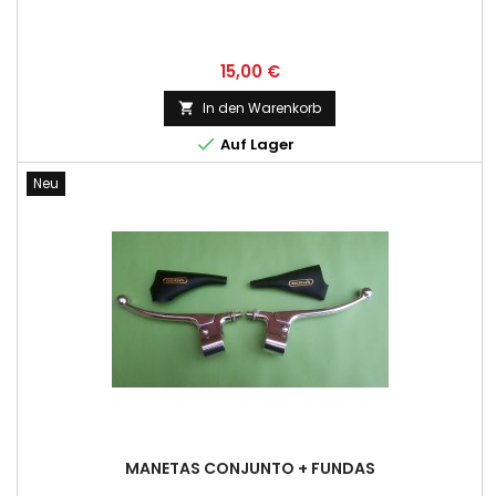
Preis
15,00 €
In den Warenkorb


Auf Lager
Neu
MANETAS CONJUNTO + FUNDAS