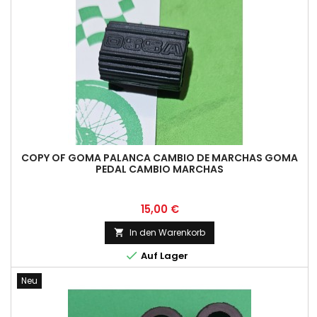
COPY OF GOMA PALANCA CAMBIO DE MARCHAS GOMA
PEDAL CAMBIO MARCHAS
Preis
15,00 €
In den Warenkorb


Auf Lager
Neu