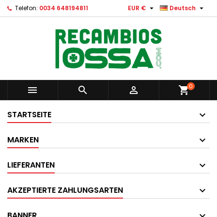


Telefon:
0034 648194811
EUR €
Deutsch
0



shopping_cart
STARTSEITE
MARKEN
LIEFERANTEN
AKZEPTIERTE ZAHLUNGSARTEN
BANNER