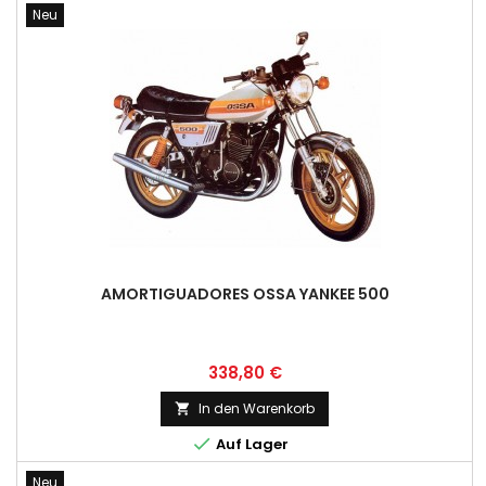
Neu
AMORTIGUADORES OSSA YANKEE 500
Preis
338,80 €
In den Warenkorb


Auf Lager
Neu