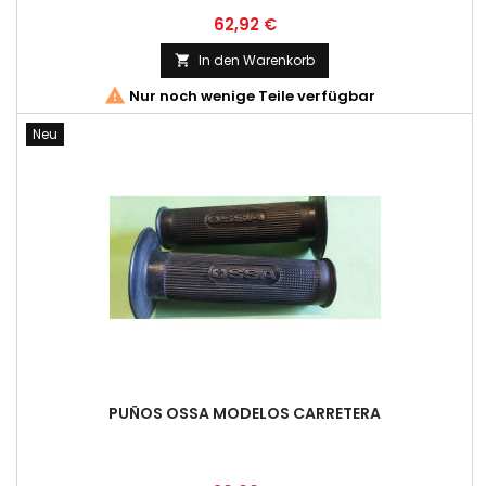
Preis
62,92 €
In den Warenkorb


Nur noch wenige Teile verfügbar
Neu
PUÑOS OSSA MODELOS CARRETERA