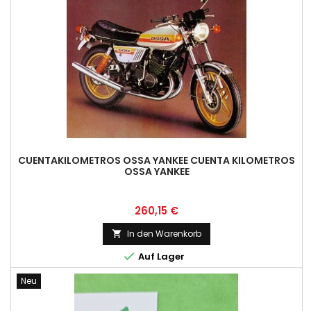
CUENTAKILOMETROS OSSA YANKEE CUENTA KILOMETROS
OSSA YANKEE
Preis
260,15 €
In den Warenkorb


Auf Lager
Neu