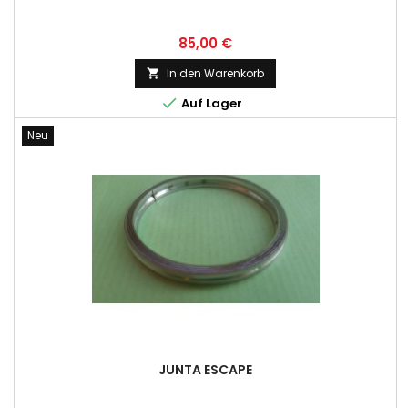
Preis
85,00 €
In den Warenkorb


Auf Lager
Neu
JUNTA ESCAPE