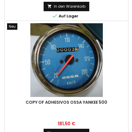
In den Warenkorb


Auf Lager
Neu
COPY OF ADHESIVOS OSSA YANKEE 500
Preis
181,50 €