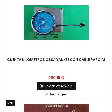
CUENTA KILOMETROS OSSA YANKEE CON CABLE PARCIAL
Preis
260,15 €
In den Warenkorb


Auf Lager
Neu